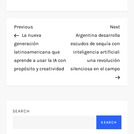
P
Previous
Next
Previous
Next
Post
Post
La nueva
Argentina desarrolla
o
generación
escudos de sequía con
latinoamericana que
inteligencia artificial:
s
aprende a usar la IA con
una revolución
t
propósito y creatividad
silenciosa en el campo
n
a
v
SEARCH
SEARCH
i