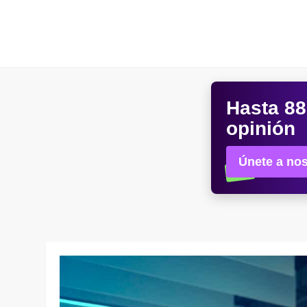
Skip
to
content
Hasta
88
opinión
Únete a nos