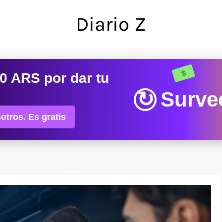
Diario Z
0 ARS
por dar tu
↻
Surve
otros. Es gratis