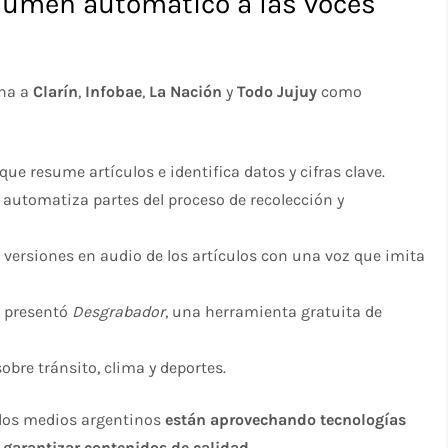
esumen automático a las voces
ona a
Clarín
,
Infobae
,
La Nación
y
Todo Jujuy
como
 que resume artículos e identifica datos y cifras clave.
 automatiza partes del proceso de recolección y
 versiones en audio de los artículos con una voz que imita
s, presentó
Desgrabador
, una herramienta gratuita de
obre tránsito, clima y deportes.
 los medios argentinos
están aprovechando tecnologías
y garantizar contenidos de calidad
.