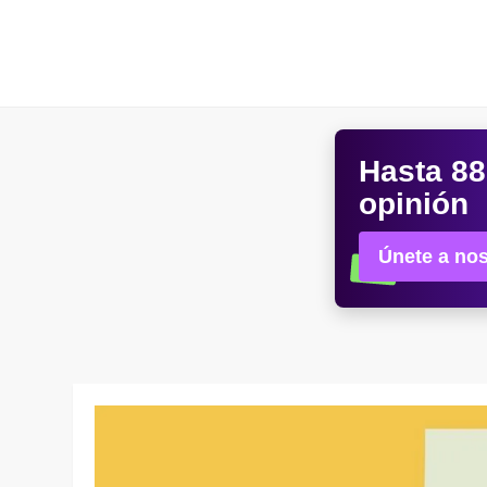
Skip
to
content
Hasta
88
opinión
Únete a nos