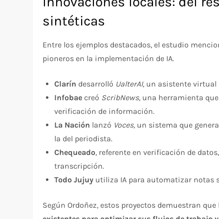
Innovaciones locales: del r
sintéticas
Entre los ejemplos destacados, el estudio menci
pioneros en la implementación de IA.
Clarín
desarrolló
UalterAI
, un asistente virtual
Infobae
creó
ScribNews
, una herramienta que
verificación de información.
La Nación
lanzó
Voces
, un sistema que genera
la del periodista.
Chequeado
, referente en verificación de dato
transcripción.
Todo Jujuy
utiliza IA para automatizar notas s
Según Ordoñez, estos proyectos demuestran que
existentes para optimizar sus flujos de trabajo 