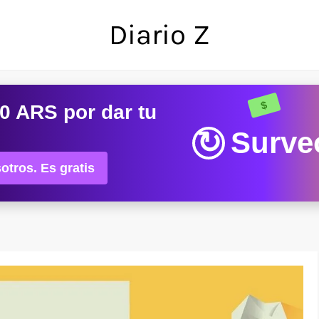
Diario Z
0 ARS
por dar tu
↻
Surve
otros. Es gratis